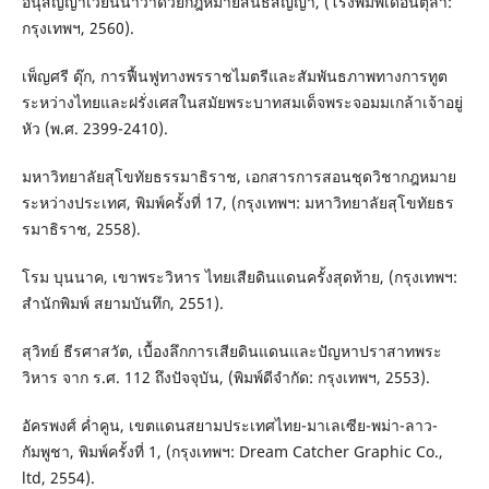
อนุสัญญาเวียนนาว่าด้วยกฎหมายสนธิสัญญา, (โรงพิมพ์เดือนตุลา:
กรุงเทพฯ, 2560).
เพ็ญศรี ดุ๊ก, การฟื้นฟูทางพรราชไมตรีและสัมพันธภาพทางการทูต
ระหว่างไทยและฝรั่งเศสในสมัยพระบาทสมเด็จพระจอมมเกล้าเจ้าอยู่
หัว (พ.ศ. 2399-2410).
มหาวิทยาลัยสุโขทัยธรรมาธิราช, เอกสารการสอนชุดวิชากฎหมาย
ระหว่างประเทศ, พิมพ์ครั้งที่ 17, (กรุงเทพฯ: มหาวิทยาลัยสุโขทัยธร
รมาธิราช, 2558).
โรม บุนนาค, เขาพระวิหาร ไทยเสียดินแดนครั้งสุดท้าย, (กรุงเทพฯ:
สำนักพิมพ์ สยามบันทึก, 2551).
สุวิทย์ ธีรศาสวัต, เบื้องลึกการเสียดินแดนและปัญหาปราสาทพระ
วิหาร จาก ร.ศ. 112 ถึงปัจจุบัน, (พิมพ์ดีจำกัด: กรุงเทพฯ, 2553).
อัครพงศ์ ค่ำคูน, เขตแดนสยามประเทศไทย-มาเลเซีย-พม่า-ลาว-
กัมพูชา, พิมพ์ครั้งที่ 1, (กรุงเทพฯ: Dream Catcher Graphic Co.,
ltd, 2554).