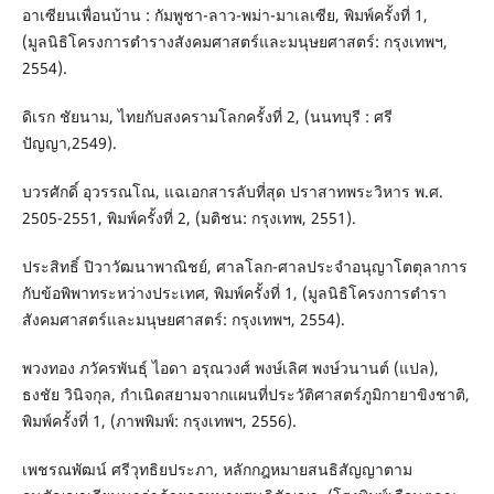
อาเซียนเพื่อนบ้าน : กัมพูชา-ลาว-พม่า-มาเลเซีย, พิมพ์ครั้งที่ 1,
(มูลนิธิโครงการตำรางสังคมศาสตร์และมนุษยศาสตร์: กรุงเทพฯ,
2554).
ดิเรก ชัยนาม, ไทยกับสงครามโลกครั้งที่ 2, (นนทบุรี : ศรี
ปัญญา,2549).
บวรศักดิ์ อุวรรณโณ, แฉเอกสารลับที่สุด ปราสาทพระวิหาร พ.ศ.
2505-2551, พิมพ์ครั้งที่ 2, (มติชน: กรุงเทพ, 2551).
ประสิทธิ์ ปิวาวัฒนาพาณิชย์, ศาลโลก-ศาลประจำอนุญาโตตุลาการ
กับข้อพิพาทระหว่างประเทศ, พิมพ์ครั้งที่ 1, (มูลนิธิโครงการตำรา
สังคมศาสตร์และมนุษยศาสตร์: กรุงเทพฯ, 2554).
พวงทอง ภวัครพันธุ์ ไอดา อรุณวงศ์ พงษ์เลิศ พงษ์วนานต์ (แปล),
ธงชัย วินิจกุล, กำเนิดสยามจากแผนที่ประวัติศาสตร์ภูมิกายาขิงชาติ,
พิมพ์ครั้งที่ 1, (ภาพพิมพ์: กรุงเทพฯ, 2556).
เพชรณพัฒน์ ศรีวุทธิยประภา, หลักกฎหมายสนธิสัญญาตาม