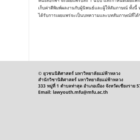
หนังสือรพีฯ จะเผยแพร่ปีละ 1 ฉบับ และกำหนดเผยแพร่
เก็บค่าตีพิมพ์ผลงานกับผู้นิพนธ์และผู้ให้สัมภาษณ์ ทั
ได้รับการเผยแพร่จะเป็นบทความและบทสัมภาษณ์ที่ได้
© ยุวชนนิติศาสตร์ มหาวิทยาลัยแม่ฟ้าหลวง
สำนักวิชานิติศาสตร์ มหาวิทยาลัยแม่ฟ้าหลวง
333 หมู่ที่ 1 ตำบลท่าสุด อำเภอเมือง จังหวัดเชียงราย 
Email: lawyouth.mfu@mfu.ac.th