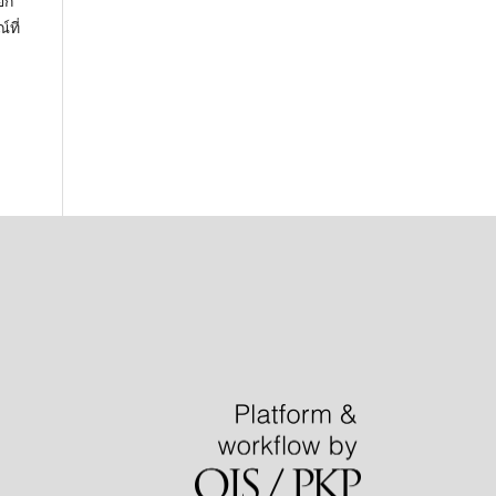
ยก
ที่